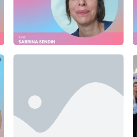
Atelier Découverte De Ton
Ikigaï