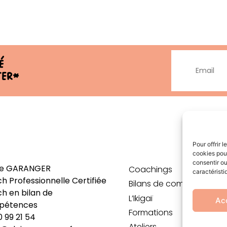
é
ter*
Pour offrir 
cookies pour
consentir ou
re GARANGER
Coachings
caractéristi
h Professionnelle Certifiée
Bilans de compétences
h en bilan de
L’Ikigaï
Ac
pétences
Formations
0 99 21 54
Ateliers