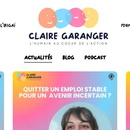
L’Ikigaï
For
Actualités
Blog
Podcast
Quitter Un Emploi Stable
Et Bien Rémunéré Pour Un
Avenir Incertain… Est-Ce
Une Bonne Idée ?