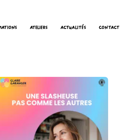
mations
Ateliers
Actualités
Contact
Comment Créer Un
Équilibre Professionnel
Qui Te Ressemble
Vraiment ?