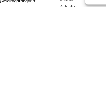
o@clairegaranger.fr
Actualités
Contact
CGV
essagerie est uniquement utilisée pour vous envoyer ma newsletter 
ez à tout moment utiliser le lien de désabonnement intégré dans la 
 I Tous droits réservés I
Mentions légales
I
Données personnelles R
Crédit photos : Claire GARANGER – Pixabay – Pexels – Unsplash